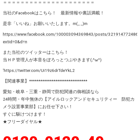
＝＝＝＝＝＝＝＝＝＝＝＝＝＝＝＝＝＝＝＝＝
当社のFacebookはこちら！ 最新情報や裏話満載！
是非「いいね」お願いいたします。m(_ _)m
https://www.facebook.com/100003094369843/posts/321914772486
extid=0&d=n
また当社のツイッターはこちら！
当ＨＰ管理人が本音をぽろっとつぶやきます(;^ω^)
'https://twitter.com/Ui19z6drTdeYkL2
【関連事業】*******************************
愛知・岐阜・三重・静岡で防犯関連の御相談なら
24時間・年中無休の【アイルロックアンドセキュリティー 防犯カ
メラ設置事業部】にお任せ下さい！
すぐに駆けつけます！
★フリーダイヤル★